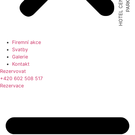
H
O
T
E
L
C
E
N
T
R
A
L
P
A
R
K
Firemní akce
Svatby
Galerie
Kontakt
Rezervovat
+420 602 508 517
Rezervace