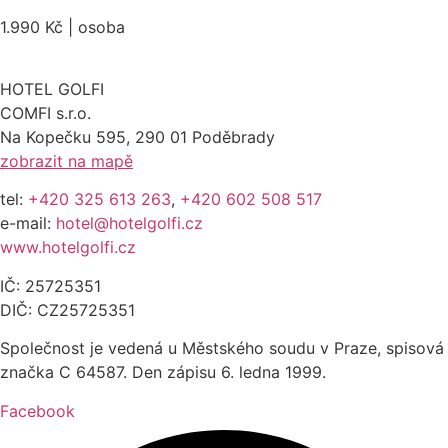
1.990 Kč | osoba
HOTEL GOLFI
COMFI s.r.o.
Na Kopečku 595, 290 01 Poděbrady
zobrazit na mapě
tel:
+420 325 613 263
,
+420 602 508 517
e-mail:
hotel@hotelgolfi.cz
www.hotelgolfi.cz
IČ: 25725351
DIČ: CZ25725351
Společnost je vedená u Městského soudu v Praze, spisová
značka C 64587. Den zápisu 6. ledna 1999.
Facebook