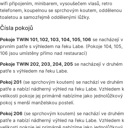
wifi připojením, minibarem, vysoušečem vlasů, retro
telefonem, koupelnou se sprchovým koutem, oddělenou
toaletou a samozřejmě oddělenými lůžky.
Čísla pokojů
Pokoje TWIN 101, 102, 103, 104, 105, 106
se nacházejí v
prvním patře s výhledem na řeku Labe. (Pokoje 104, 105,
106 jsou umístěny přímo nad restaurací)
Pokoje TWIN 202, 203, 204, 205
se nacházejí v druhém
patře s výhledem na řeku Labe.
Pokoj 201
(se sprchovým koutem) se nachází ve druhém
patře a nabízí nádherný výhled na řeku Labe. Vzhledem k
velikosti pokoje jej primárně nabízíme jako jednolůžkový
pokoj s menší manželskou postelí.
Pokoj 206
(se sprchovým koutem) se nachází ve druhém
patře a nabízí nádherný výhled na řeku Labe. Vzhledem k
velikosti pokoje jej primárně nabízíme jako jednolůžkový