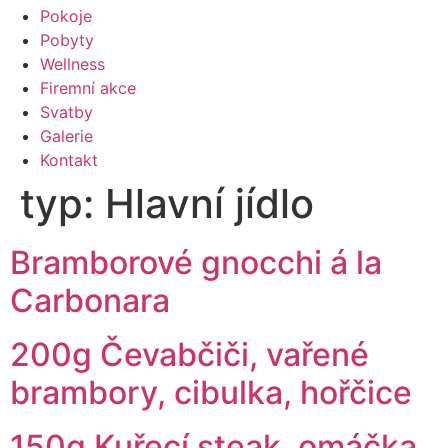
Pokoje
Pobyty
Wellness
Firemní akce
Svatby
Galerie
Kontakt
typ:
Hlavní jídlo
Bramborové gnocchi á la
Carbonara
200g Čevabčiči, vařené
brambory, cibulka, hořčice
150g Kuřecí steak, omáčka