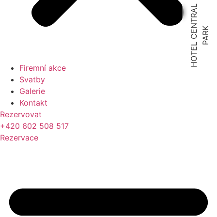
H
O
T
E
L
C
E
N
T
R
A
L
P
A
R
K
Firemní akce
Svatby
Galerie
Kontakt
Rezervovat
+420 602 508 517
Rezervace