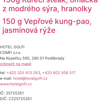
z modrého sýra, hranolky
150 g Vepřové kung-pao,
jasmínová rýže
HOTEL GOLFI
COMFI s.r.o.
Na Kopečku 595, 290 01 Poděbrady
zobrazit na mapě
tel:
+420 325 613 263
,
+420 602 508 517
e-mail:
hotel@hotelgolfi.cz
www.hotelgolfi.cz
IČ: 25725351
DIČ: CZ25725351