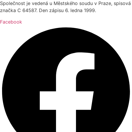
Společnost je vedená u Městského soudu v Praze, spisová
značka C 64587. Den zápisu 6. ledna 1999.
Facebook