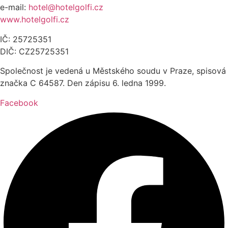
e-mail:
hotel@hotelgolfi.cz
www.hotelgolfi.cz
IČ: 25725351
DIČ: CZ25725351
Společnost je vedená u Městského soudu v Praze, spisová
značka C 64587. Den zápisu 6. ledna 1999.
Facebook